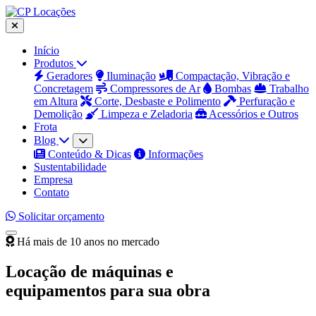
Início
Produtos
Geradores
Iluminação
Compactação, Vibração e
Concretagem
Compressores de Ar
Bombas
Trabalho
em Altura
Corte, Desbaste e Polimento
Perfuração e
Demolição
Limpeza e Zeladoria
Acessórios e Outros
Frota
Blog
Conteúdo & Dicas
Informações
Sustentabilidade
Empresa
Contato
Solicitar orçamento
Há mais de 10 anos no mercado
Locação de máquinas e
equipamentos para sua obra