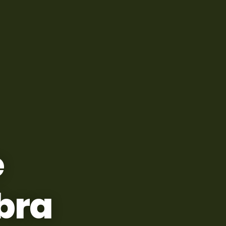
e
bra