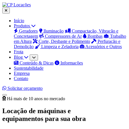
Início
Produtos
Geradores
Iluminação
Compactação, Vibração e
Concretagem
Compressores de Ar
Bombas
Trabalho
em Altura
Corte, Desbaste e Polimento
Perfuração e
Demolição
Limpeza e Zeladoria
Acessórios e Outros
Frota
Blog
Conteúdo & Dicas
Informações
Sustentabilidade
Empresa
Contato
Solicitar orçamento
Há mais de 10 anos no mercado
Locação de máquinas e
equipamentos para sua obra