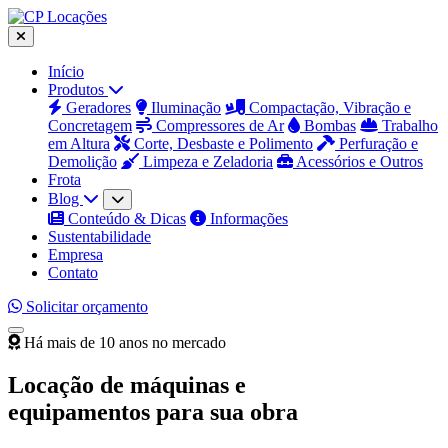
Início
Produtos
Geradores
Iluminação
Compactação, Vibração e
Concretagem
Compressores de Ar
Bombas
Trabalho
em Altura
Corte, Desbaste e Polimento
Perfuração e
Demolição
Limpeza e Zeladoria
Acessórios e Outros
Frota
Blog
Conteúdo & Dicas
Informações
Sustentabilidade
Empresa
Contato
Solicitar orçamento
Há mais de 10 anos no mercado
Locação de máquinas e
equipamentos para sua obra