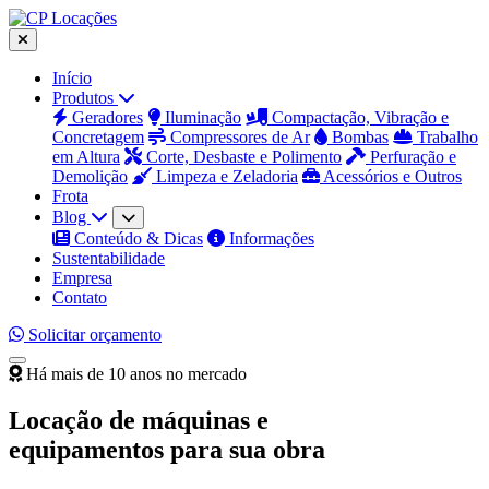
Início
Produtos
Geradores
Iluminação
Compactação, Vibração e
Concretagem
Compressores de Ar
Bombas
Trabalho
em Altura
Corte, Desbaste e Polimento
Perfuração e
Demolição
Limpeza e Zeladoria
Acessórios e Outros
Frota
Blog
Conteúdo & Dicas
Informações
Sustentabilidade
Empresa
Contato
Solicitar orçamento
Há mais de 10 anos no mercado
Locação de máquinas e
equipamentos para sua obra