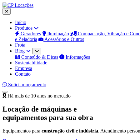
Início
Produtos
Geradores
Iluminação
Compactação, Vibração e Con
e Zeladoria
Acessórios e Outros
Frota
Blog
Conteúdo & Dicas
Informações
Sustentabilidade
Empresa
Contato
Solicitar orçamento
Há mais de 10 anos no mercado
Locação de máquinas e
equipamentos para sua obra
Equipamentos para
construção civil e indústria
. Atendimento persona