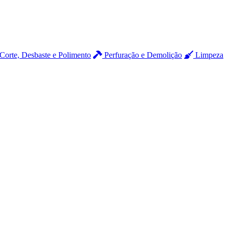
Corte, Desbaste e Polimento
Perfuração e Demolição
Limpeza