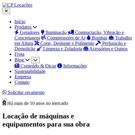
Início
Produtos
Geradores
Iluminação
Compactação, Vibração e
Concretagem
Compressores de Ar
Bombas
Trabalho
em Altura
Corte, Desbaste e Polimento
Perfuração e
Demolição
Limpeza e Zeladoria
Acessórios e Outros
Frota
Blog
Conteúdo & Dicas
Informações
Sustentabilidade
Empresa
Contato
Solicitar orçamento
Há mais de 10 anos no mercado
Locação de máquinas e
equipamentos para sua obra