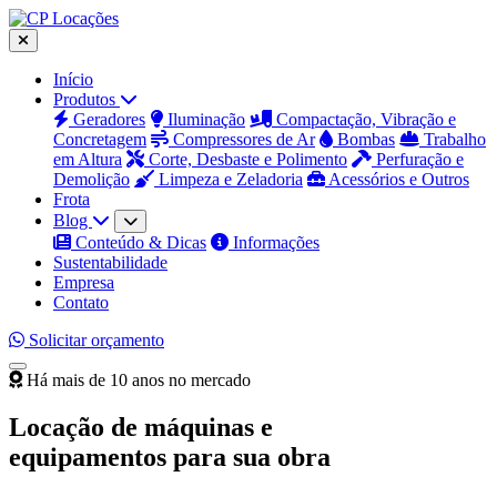
Início
Produtos
Geradores
Iluminação
Compactação, Vibração e
Concretagem
Compressores de Ar
Bombas
Trabalho
em Altura
Corte, Desbaste e Polimento
Perfuração e
Demolição
Limpeza e Zeladoria
Acessórios e Outros
Frota
Blog
Conteúdo & Dicas
Informações
Sustentabilidade
Empresa
Contato
Solicitar orçamento
Há mais de 10 anos no mercado
Locação de máquinas e
equipamentos para sua obra