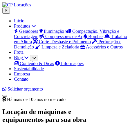
Início
Produtos
Geradores
Iluminação
Compactação, Vibração e
Concretagem
Compressores de Ar
Bombas
Trabalho
em Altura
Corte, Desbaste e Polimento
Perfuração e
Demolição
Limpeza e Zeladoria
Acessórios e Outros
Frota
Blog
Conteúdo & Dicas
Informações
Sustentabilidade
Empresa
Contato
Solicitar orçamento
Há mais de 10 anos no mercado
Locação de máquinas e
equipamentos para sua obra